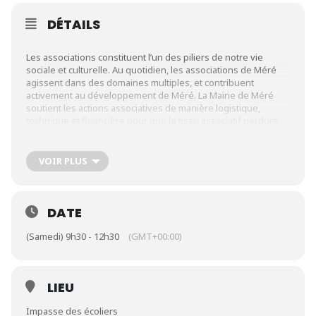
DÉTAILS
Les associations constituent l’un des piliers de notre vie
sociale et culturelle. Au quotidien, les associations de Méré
agissent dans des domaines multiples, et contribuent
activement au développement de Méré. La Mairie de Méré
soutient les actions associatives de manière logistique,
technique et financière pour que le tissu associatif perdure.
Le forum, organisée chaque année, est une occasion unique
VOIR PLUS
de (re)découvrir un tissu associatif engagé, de renforcer les
liens avec le public et de faire naître des vocations dans de
nombreux domaines. Pour les associations, les occasions
DATE
d’échanger directement avec
un public intéressé par leurs
actions
peuvent se faire par l’intermédiaire du forum des
(Samedi) 9h30 - 12h30
(GMT+00:00)
associations.
Le Forum des Associations est en cela un rendez-vous à ne
LIEU
pas manquer !
Impasse des écoliers