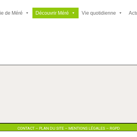
ie de Méré
Découvrir Méré
Vie quotidienne
Act
CONTACT
–
PLAN DU SITE
–
MENTIONS LÉGALES
–
RGPD