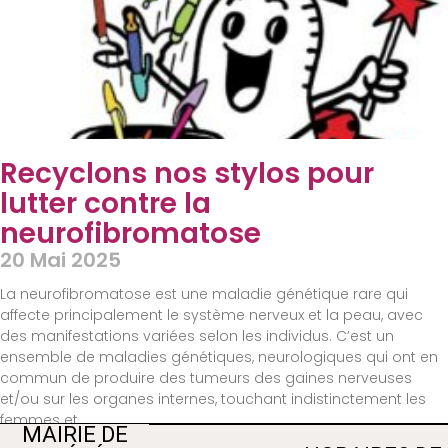
Recyclons nos stylos pour
lutter contre la
neurofibromatose
20 Mai 2025
La neurofibromatose est une maladie génétique rare qui
affecte principalement le système nerveux et la peau, avec
des manifestations variées selon les individus. C’est un
ensemble de maladies génétiques, neurologiques qui ont en
commun de produire des tumeurs des gaines nerveuses
et/ou sur les organes internes, touchant indistinctement les
1
2
femmes et
MAIRIE DE
Lire La Suite »