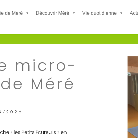
ie de Méré
Découvrir Méré
Vie quotidienne
Act
e micro-
 de Méré
3/2026
e « les Petits Écureuils » en