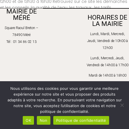
12h00 et de 13h30 à 16h30 Retrouvez sur ce site les démarches
et les conseils, la qualité de l’eau, les travaux , les tarifs…
MAIRIE DE
www.saurclient.fr Numéro d’urgence technique
HORAIRES DE
MÉRÉ
Lire La Suite »
LA MAIRIE
Square Raoul Breton –
Lundi, Mardi, Mercredi,
78490 Méré
Jeudi, Vendredi de 10h00 à
Tél : 01 34 86 02 13
12h00
Lundi, Mercredi, Jeudi,
Vendredi de 14h00 à 17h00
Mardi de 14h00 à 18h00
Samedi : sur rendez-vous
Nous utilisons des cookies pour vous garantir une meilleure
expérience sur notre site et vous proposer des produits
adaptés à votre recherche. En poursuivant votre navigation sur
notre site, vous acceptez l’utilisation de cookies et notre
politique de confidentialité.
CONTACT
–
PLAN DU SITE
–
MENTIONS LÉGALES
–
RGPD
OK
Non
Politique de confidentialité