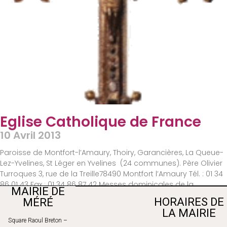
Eglise Catholique de France
10 Avril 2013
Paroisse de Montfort-l’Amaury, Thoiry, Garancières, La Queue-
Lez-Yvelines, St Léger en Yvelines (24 communes). Père Olivier
Turroques 3, rue de la Treille78490 Montfort l’Amaury Tél. : 01 34
86 01 43 Fax : 01 34 86 87 42 Messes dominicales de la
MAIRIE DE
paroisse : 09h30 Thoiry ou Garancières 11h00 et 18h00
HORAIRES DE
MÉRÉ
Lire La Suite »
LA MAIRIE
Square Raoul Breton –