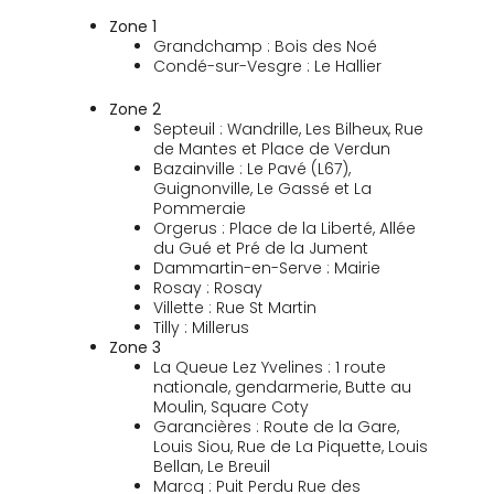
Zone 1
Grandchamp : Bois des Noé
Condé-sur-Vesgre : Le Hallier
Zone 2
Septeuil : Wandrille, Les Bilheux, Rue
de Mantes et Place de Verdun
Bazainville : Le Pavé (L67),
Guignonville, Le Gassé et La
Pommeraie
Orgerus : Place de la Liberté, Allée
du Gué et Pré de la Jument
Dammartin-en-Serve : Mairie
Rosay : Rosay
Villette : Rue St Martin
Tilly : Millerus
Zone 3
La Queue Lez Yvelines : 1 route
nationale, gendarmerie, Butte au
Moulin, Square Coty
Garancières : Route de la Gare,
Louis Siou, Rue de La Piquette, Louis
Bellan, Le Breuil
Marcq : Puit Perdu Rue des