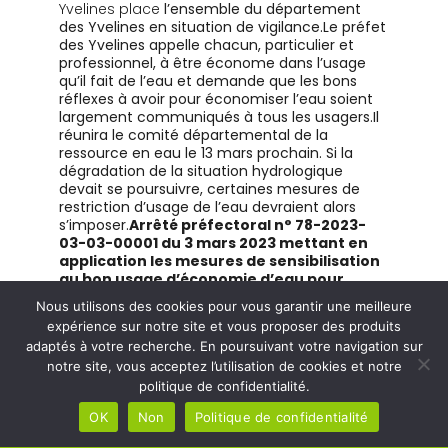
Yvelines place
l’ensemble du département
des Yvelines en situation de vigilance.
L
e préfet
des Yvelines appelle chacun,
particulier et
professionnel,
à être économe dans l’usage
qu’il fait de l’eau
et demande que les bons
réflexes à avoir pour économiser l’eau soient
largement communiqués à tous les usagers.
Il
réunira le comité départemental de la
ressource en eau le 13 mars prochain.
Si la
dégradation de la situation hydrologique
devait se poursuivre, certaines mesures de
restriction d’usage de l’eau devraient alors
s’imposer.
Arrêté préfectoral n° 78-2023-
03-03-00001 du 3 mars 2023 mettant en
application les mesures de sensibilisation
au bon usage d’économie d’eau pour
l’ensemble du département des Yvelines
Nous utilisons des cookies pour vous garantir une meilleure
en situation de Vigilance
expérience sur notre site et vous proposer des produits
adaptés à votre recherche. En poursuivant votre navigation sur
notre site, vous acceptez l’utilisation de cookies et notre
politique de confidentialité.
MAIRIE DE
HORAIRES DE
MÉRÉ
OK
Non
Politique de confidentialité
LA MAIRIE