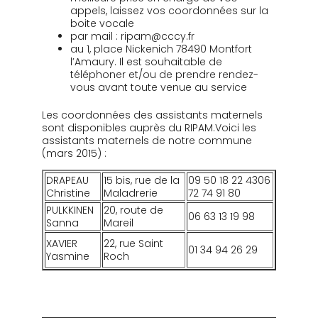
appels, laissez vos coordonnées sur la
boite vocale
par mail : ripam@cccy.fr
au 1, place Nickenich 78490 Montfort
l’Amaury. Il est souhaitable de
téléphoner et/ou de prendre rendez-
vous avant toute venue au service
Les coordonnées des assistants maternels
sont disponibles auprès du RIPAM.Voici les
assistants maternels de notre commune
(mars 2015) :
DRAPEAU
15 bis, rue de la
09 50 18 22 4306
Christine
Maladrerie
72 74 91 80
PULKKINEN
20, route de
06 63 13 19 98
Sanna
Mareil
XAVIER
22, rue Saint
01 34 94 26 29
Yasmine
Roch