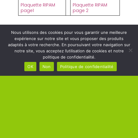
Plaquette RIPAM
Plaquette RIPAM
page1
page 2
Nous utilisons des cookies pour vous garantir une meilleure
expérience sur notre site et vous proposer des produits
adaptés à votre recherche. En poursuivant votre navigation sur
MAIRIE DE
notre site, vous acceptez l’utilisation de cookies et notre
HORAIRES DE
MÉRÉ
politique de confidentialité.
LA MAIRIE
OK
Non
Politique de confidentialité
Square Raoul Breton –
Lundi, Mardi, Mercredi,
78490 Méré
Jeudi, Vendredi de 10h00 à
Tél : 01 34 86 02 13
12h00
Lundi, Mercredi, Jeudi,
Vendredi de 14h00 à 17h00
Mardi de 14h00 à 18h00
Samedi : sur rendez-vous