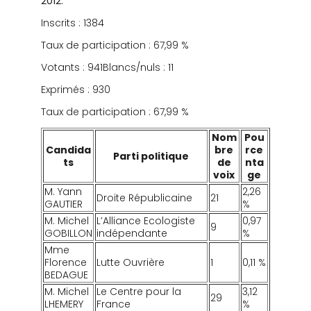
2012.
Inscrits : 1384
Taux de participation : 67,99 %
Votants : 941Blancs/nuls : 11
Exprimés : 930
Taux de participation : 67,99 %
Nom
Pou
Candida
bre
rce
Parti politique
ts
de
nta
voix
ge
M. Yann
2,26
Droite Républicaine
21
GAUTIER
%
M. Michel
L’Alliance Ecologiste
0,97
9
GOBILLON
indépendante
%
Mme
Florence
Lutte Ouvrière
1
0,11 %
BEDAGUE
M. Michel
Le Centre pour la
3,12
29
LHEMERY
France
%