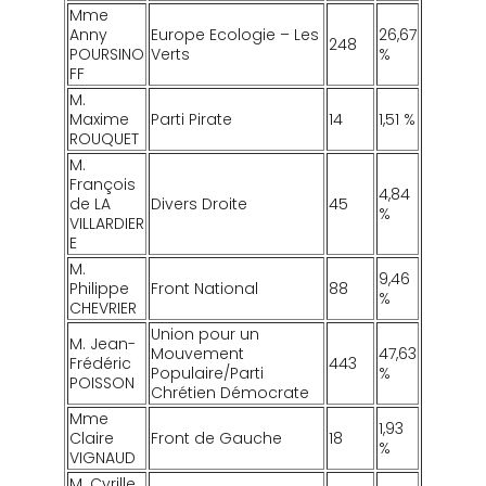
Mme
Anny
Europe Ecologie – Les
26,67
248
POURSINO
Verts
%
FF
M.
Maxime
Parti Pirate
14
1,51 %
ROUQUET
M.
François
4,84
de LA
Divers Droite
45
%
VILLARDIER
E
M.
9,46
Philippe
Front National
88
%
CHEVRIER
Union pour un
M. Jean-
Mouvement
47,63
Frédéric
443
Populaire/Parti
%
POISSON
Chrétien Démocrate
Mme
1,93
Claire
Front de Gauche
18
%
VIGNAUD
M. Cyrille