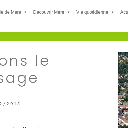
ie de Méré
Découvrir Méré
Vie quotidienne
Act
ons le
sage
2/2015