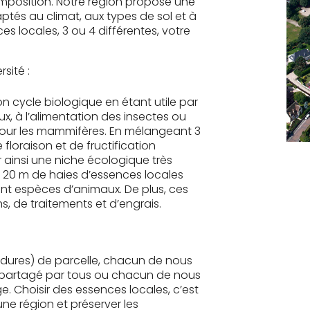
composition. Notre région propose une
ptés au climat, aux types de sol et à
es locales, 3 ou 4 différentes, votre
sité :
on cycle biologique en étant utile par
ux, à l’alimentation des insectes ou
pour les mammifères. En mélangeant 3
floraison et de fructification
r ainsi une niche écologique très
e. 20 m de haies d’essences locales
ent espèces d’animaux. De plus, ces
s, de traitements et d’engrais.
dures) de parcelle, chacun de nous
e partagé par tous ou chacun de nous
. Choisir des essences locales, c’est
une région et préserver les