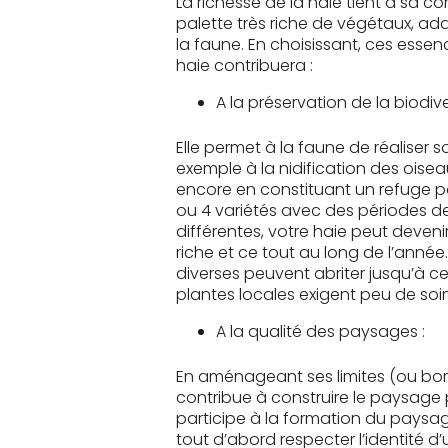
La richesse de la haie tient à sa 
palette très riche de végétaux, ada
la faune. En choisissant, ces essenc
haie contribuera :
A la préservation de la biodiver
Elle permet à la faune de réaliser s
exemple à la nidification des oisea
encore en constituant un refuge 
ou 4 variétés avec des périodes de 
différentes, votre haie peut deveni
riche et ce tout au long de l’anné
diverses peuvent abriter jusqu’à c
plantes locales exigent peu de soin
A la qualité des paysages :
En aménageant ses limites (ou bor
contribue à construire le paysag
participe à la formation du paysage
tout d’abord respecter l’identité d’