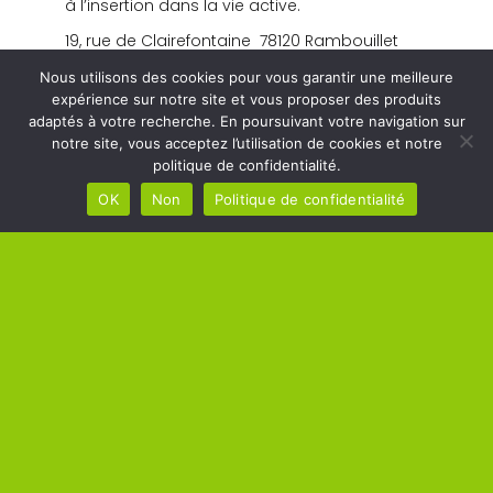
à l’insertion dans la vie active.
19, rue de Clairefontaine 78120 Rambouillet
01.34.83.34.12
Nous utilisons des cookies pour vous garantir une meilleure
expérience sur notre site et vous proposer des produits
https://rambouillet-mlidf.org
adaptés à votre recherche. En poursuivant votre navigation sur
notre site, vous acceptez l’utilisation de cookies et notre
politique de confidentialité.
OK
Non
Politique de confidentialité
MAIRIE DE
HORAIRES DE
MÉRÉ
LA MAIRIE
Square Raoul Breton –
Lundi, Mardi, Mercredi,
78490 Méré
Jeudi, Vendredi de 10h00 à
Tél : 01 34 86 02 13
12h00
Lundi, Mercredi, Jeudi,
Vendredi de 14h00 à 17h00
Mardi de 14h00 à 18h00