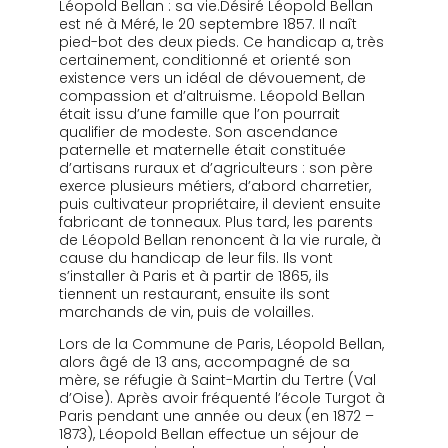
Léopold Bellan : sa vie.Désiré Léopold Bellan
est né à Méré, le 20 septembre 1857. Il naît
pied-bot des deux pieds. Ce handicap a, très
certainement, conditionné et orienté son
existence vers un idéal de dévouement, de
compassion et d’altruisme. Léopold Bellan
était issu d’une famille que l’on pourrait
qualifier de modeste. Son ascendance
paternelle et maternelle était constituée
d’artisans ruraux et d’agriculteurs : son père
exerce plusieurs métiers, d’abord charretier,
puis cultivateur propriétaire, il devient ensuite
fabricant de tonneaux. Plus tard, les parents
de Léopold Bellan renoncent à la vie rurale, à
cause du handicap de leur fils. Ils vont
s’installer à Paris et à partir de 1865, ils
tiennent un restaurant, ensuite ils sont
marchands de vin, puis de volailles.
Lors de la Commune de Paris, Léopold Bellan,
alors âgé de 13 ans, accompagné de sa
mère, se réfugie à Saint-Martin du Tertre (Val
d’Oise). Après avoir fréquenté l’école Turgot à
Paris pendant une année ou deux (en 1872 –
1873), Léopold Bellan effectue un séjour de