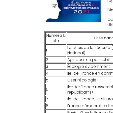
ré
Di
Ou
08
Numéro
Li
Liste can
ste
Le choix de la sécurit
1
National)
2
Agir pour ne pas subir
3
Écologie évidemment
4
Ile-de-France en com
5
Oser l’écologie
Ile-de-France rassembl
6
républicains)
7
Ile-de-France, Ile d’Eur
8
France démocratie dir
Envie d’Ile-de France (M