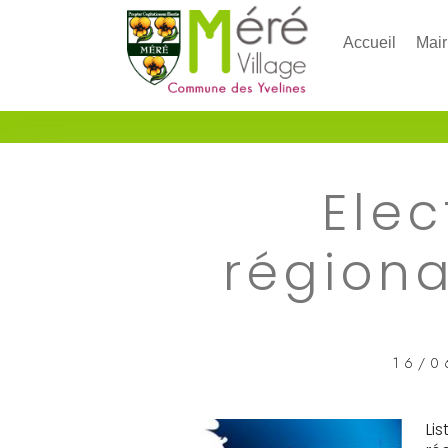
Accueil
Mair
Elec
régiona
16/0
Li