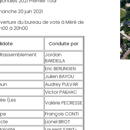
gionales 2021 Premier Tour
manche 20 juin 2021
verture du bureau de vote à Méré de
h00 à 20h00
didate
Conduite par
é (Rassemblement
Jordan
BARDELLA
Eric BERLINGEN
Julien BAYOU
mun
Audrey PULVAR
Victor PAILHAC
ée (Les
Valérie PECRESSE
ope
François CONTI
ecte
Lionel BROT
ajorité
Laurent SAINT-