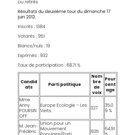
ou retirés.
Résultats du deuxième tour du dimanche 17
juin 2012.
Inscrits : 1384
Votants : 951
Blancs/nuls : 19
Exprimés : 932
Taux de participation : 68,71 %
Nom
Pour
Candid
bre
Parti politique
cent
ats
de
age
voix
Mme
Anny
Europe Ecologie – Les
35,0
327
POURSIN
Verts
9 %
OFF
Union pour un
M. Jean-
Mouvement
64,91
Frédéric
605
Populaire/Parti
%