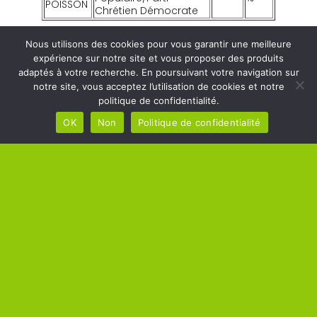
POISSON
Chrétien Démocrate
Nous utilisons des cookies pour vous garantir une meilleure
expérience sur notre site et vous proposer des produits
adaptés à votre recherche. En poursuivant votre navigation sur
MAIRIE DE
notre site, vous acceptez l’utilisation de cookies et notre
HORAIRES DE
MÉRÉ
politique de confidentialité.
LA MAIRIE
OK
Non
Politique de confidentialité
Square Raoul Breton –
Lundi, Mardi, Mercredi,
78490 Méré
Jeudi, Vendredi de 10h00 à
Tél : 01 34 86 02 13
12h00
Lundi, Mercredi, Jeudi,
Vendredi de 14h00 à 17h00
Mardi de 14h00 à 18h00
Samedi : sur rendez-vous