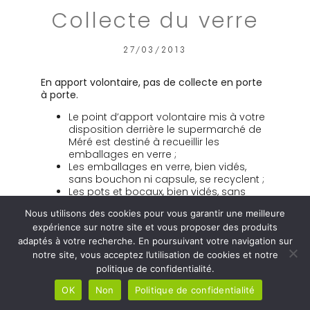
Collecte du verre
27/03/2013
En apport volontaire, pas de collecte en porte
à porte.
Le point d’apport volontaire mis à votre
disposition derrière le supermarché de
Méré est destiné à recueillir les
emballages en verre ;
Les emballages en verre, bien vidés,
sans bouchon ni capsule, se recyclent ;
Les pots et bocaux, bien vidés, sans
bouchon ni capsule, se recyclent.
Nous utilisons des cookies pour vous garantir une meilleure
expérience sur notre site et vous proposer des produits
3 000 bouteilles en verre triées = 3 000
adaptés à votre recherche. En poursuivant votre navigation sur
nouvelles bouteilles en verre = 0,5 m3 d’eau
notre site, vous acceptez l’utilisation de cookies et notre
économisé
politique de confidentialité.
OK
Non
Politique de confidentialité