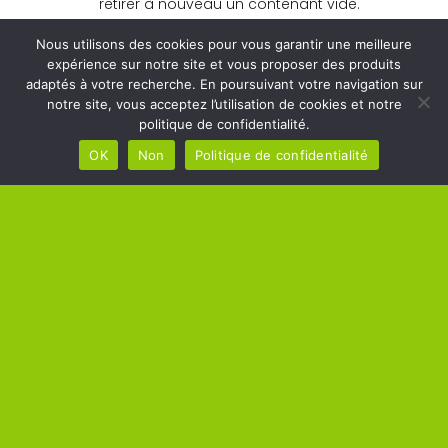
retirer à nouveau un contenant vide.
Ne jetez plus vos déchets de soins n’importe
Nous utilisons des cookies pour vous garantir une meilleure
où ! Vous êtes responsable devant la loi de
expérience sur notre site et vous proposer des produits
leur élimination.
adaptés à votre recherche. En poursuivant votre navigation sur
notre site, vous acceptez l’utilisation de cookies et notre
politique de confidentialité.
OK
Non
Politique de confidentialité
MAIRIE DE
HORAIRES DE
MÉRÉ
LA MAIRIE
Square Raoul Breton –
Lundi, Mardi, Mercredi,
78490 Méré
Jeudi, Vendredi de 10h00 à
Tél : 01 34 86 02 13
12h00
Lundi, Mercredi, Jeudi,
Vendredi de 14h00 à 17h00
Mardi de 14h00 à 18h00
Samedi : sur rendez-vous