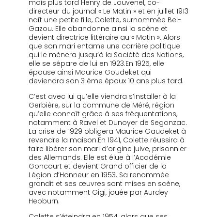
mois plus tard Henry de Jouvenel, co-
directeur du journal « Le Matin » et en juillet 1913
naît une petite fille, Colette, surnommée Bel-
Gazou. Elle abandonne ainsi la scène et
devient directrice littéraire au « Matin ». Alors
que son mari entame une carrière politique
qui le mènera jusqu’à la Société des Nations,
elle se sépare de lui en 1923.En 1925, elle
épouse ainsi Maurice Goudeket qui
deviendra son 3 ème époux 10 ans plus tard.
C’est avec lui qu’elle viendra s’installer à la
Gerbière, sur la commune de Méré, région
qu’elle connaît grâce à ses fréquentations,
notamment à Ravel et Dunoyer de Segonzac.
La crise de 1929 obligera Maurice Gaudeket à
revendre la maison.En 1941, Colette réussira à
faire libérer son mari d’origine juive, prisonnier
des Allemands. Elle est élue à l’Académie
Goncourt et devient Grand officier de la
Légion d’Honneur en 1953. Sa renommée
grandit et ses œuvres sont mises en scène,
avec notamment Gigi, jouée par Aurdey
Hepburn.
Colette s’éteindra en 1954, alors que ses