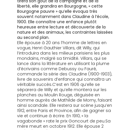
tirera son goût de la campagne et de la
liberté, elle grandira en Bourgogne, « cette
Bourgogne pauvre » qu’elle évoqua très
souvent notamment dans Claudine à l’école,
1900. Elle connaître une enfance plutôt
heureuse entre lecture et découverte de la
nature et des animaux, les contraintes laissées
au second plan.
Elle épouse à 20 ans l’homme de lettres en
vogue, Henri Gauthier Villars, dit Willy, qui
l’introduira dans les milieux parisiens les plus
mondains, malgré sa timidité. Villars, qui se
lance dans la littérature en utilisant la plume
d’écrivains comme Debussy ou Fauré,
commande la série des Claudine (1900-1903),
livre de souvenirs d’enfance qui connaîtra un
véritable succès.C’est en 1906 qu’elle se
séparera de Willy et qu’elle montera sur les
planches au Moulin Rouge, déguisée en
homme auprès de Mathilde de Morny, faisant
ainsi scandale. Elle restera sur scène jusqu’en
1912, entre Paris et Province, afin de gagner sa
vie et continue à écrire. En 1910, « la
vagabonde » rate le prix Goncourt de peu.Sa
mère meurt en octobre 1912. Elle épouse 2