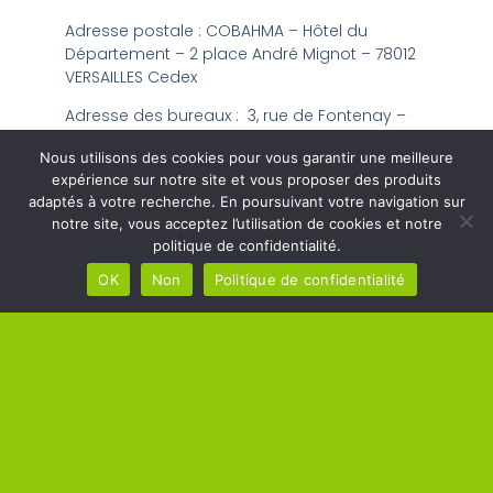
Adresse postale : COBAHMA – Hôtel du
Département – 2 place André Mignot – 78012
VERSAILLES Cedex
Adresse des bureaux : 3, rue de Fontenay –
78000 VERSAILLES
Nous utilisons des cookies pour vous garantir une meilleure
Tél : 01.39.07.88.08 / Portable : 06.80.88.20.12
expérience sur notre site et vous proposer des produits
adaptés à votre recherche. En poursuivant votre navigation sur
notre site, vous acceptez l’utilisation de cookies et notre
politique de confidentialité.
MAIRIE DE
OK
Non
Politique de confidentialité
HORAIRES DE
MÉRÉ
LA MAIRIE
Square Raoul Breton –
Lundi, Mardi, Mercredi,
78490 Méré
Jeudi, Vendredi de 10h00 à
Tél : 01 34 86 02 13
12h00
Lundi, Mercredi, Jeudi,
Vendredi de 14h00 à 17h00