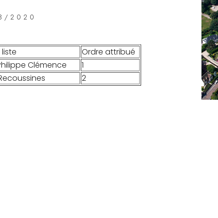
3/2020
liste
Ordre attribué
hilippe Clémence
1
 Recoussines
2