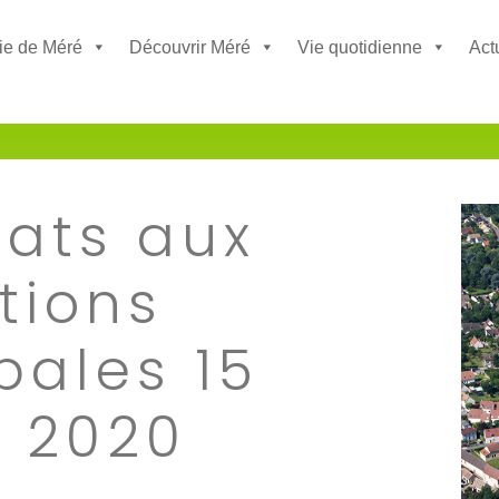
ie de Méré
Découvrir Méré
Vie quotidienne
Act
ats aux
tions
pales 15
 2020