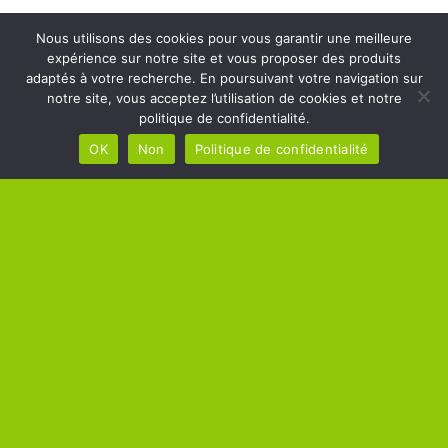
Nous utilisons des cookies pour vous garantir une meilleure
expérience sur notre site et vous proposer des produits
adaptés à votre recherche. En poursuivant votre navigation sur
MAIRIE DE
notre site, vous acceptez l’utilisation de cookies et notre
HORAIRES DE
politique de confidentialité.
MÉRÉ
LA MAIRIE
OK
Non
Politique de confidentialité
Square Raoul Breton –
Lundi, Mardi, Mercredi,
78490 Méré
Jeudi, Vendredi de 10h00 à
Tél : 01 34 86 02 13
12h00
Lundi, Mercredi, Jeudi,
Vendredi de 14h00 à 17h00
Mardi de 14h00 à 18h00
Samedi : sur rendez-vous